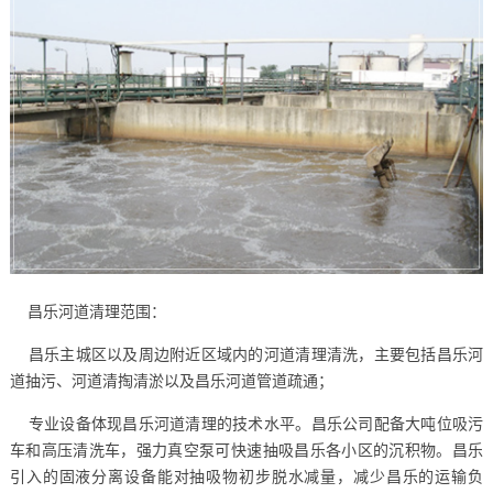
昌乐河道清理范围：
昌乐主城区以及周边附近区域内的河道清理清洗，主要包括昌乐河
道抽污、河道清掏清淤以及昌乐河道管道疏通；
专业设备体现昌乐河道清理的技术水平。昌乐公司配备大吨位吸污
车和高压清洗车，强力真空泵可快速抽吸昌乐各小区的沉积物。昌乐
引入的固液分离设备能对抽吸物初步脱水减量，减少昌乐的运输负