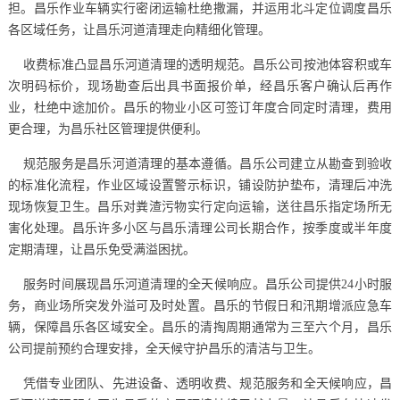
担。昌乐作业车辆实行密闭运输杜绝撒漏，并运用北斗定位调度昌乐
各区域任务，让昌乐河道清理走向精细化管理。
收费标准凸显昌乐河道清理的透明规范。昌乐公司按池体容积或车
次明码标价，现场勘查后出具书面报价单，经昌乐客户确认后再作
业，杜绝中途加价。昌乐的物业小区可签订年度合同定时清理，费用
更合理，为昌乐社区管理提供便利。
规范服务是昌乐河道清理的基本遵循。昌乐公司建立从勘查到验收
的标准化流程，作业区域设置警示标识，铺设防护垫布，清理后冲洗
现场恢复卫生。昌乐对粪渣污物实行定向运输，送往昌乐指定场所无
害化处理。昌乐许多小区与昌乐清理公司长期合作，按季度或半年度
定期清理，让昌乐免受满溢困扰。
服务时间展现昌乐河道清理的全天候响应。昌乐公司提供24小时服
务，商业场所突发外溢可及时处置。昌乐的节假日和汛期增派应急车
辆，保障昌乐各区域安全。昌乐的清掏周期通常为三至六个月，昌乐
公司提前预约合理安排，全天候守护昌乐的清洁与卫生。
凭借专业团队、先进设备、透明收费、规范服务和全天候响应，昌